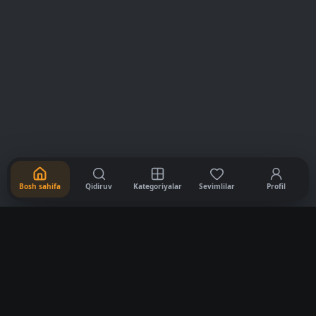
Bosh sahifa
Qidiruv
Kategoriyalar
Sevimlilar
Profil