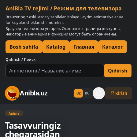
AniBla TV rejimi / Режим для телевизора
Brauzeringiz eski. Asosiy sahifalar ishlaydi, ayrim animatsiyalar va
funksiyalar cheklanishi mumkin.
Браузер телевизора устарел. Основные страницы доступны,
некоторые анимации и функции могут быть ограничены.
Bosh sahifa
Katalog
Главная
Каталог
Qidirish / Поиск
Qidirish
Anibla.uz
Kirish
UZ
RU
Anime
Tasavvuringiz
chegarasidan